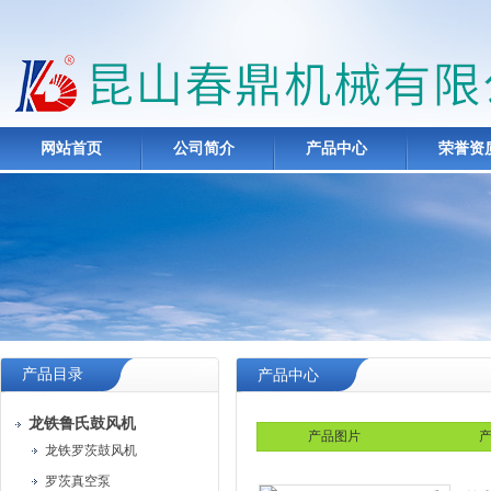
网站首页
公司简介
产品中心
荣誉资
产品目录
产品中心
龙铁鲁氏鼓风机
产品图片
产
龙铁罗茨鼓风机
罗茨真空泵