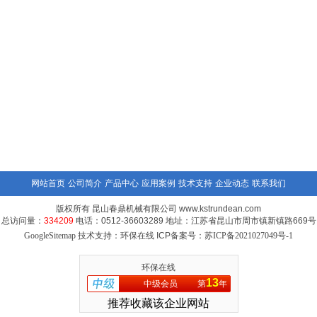
网站首页
公司简介
产品中心
应用案例
技术支持
企业动态
联系我们
版权所有 昆山春鼎机械有限公司 www.kstrundean.com
总访问量：
334209
电话：0512-36603289 地址：江苏省昆山市周市镇新镇路669号
GoogleSitemap
技术支持：环保在线 ICP备案号：
苏ICP备2021027049号-1
环保在线
13
中级会员
第
年
推荐收藏该企业网站