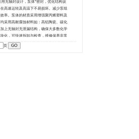
采用无轴封设计，泵体*密封，优化结构设
，在高速运转及高温下不易损坏。减少泵组
的效率。泵体的材质采用增强聚丙烯塑料及
环均采用高耐腐蚀材料如：高铝陶瓷、碳化
，加上无轴封无泄漏结构，确保大多数化学
模块化，可快速拆卸与检查，维修保养非常
页