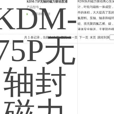
KDM系列磁力驱动离心泵
KDM-75P无轴封磁力驱动泵浦
计，叶轮与磁铁一体成型
产品型号：
件的体积，大大提高了泵
查看详细介绍
氟塑料。泵轴、轴承和端
硅、填充聚四氟乙烯、碳
液体安全输送。主要部件
容易。
共 1 条记录，当前 1 / 1 页 首页 上一页 下一页 末页 跳转到第