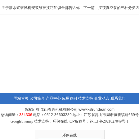
:
关于潜水式鼓风机安装维护技巧知识全都告诉你
下一篇 :
罗茨真空泵的三种分类
网站首页
公司简介
产品中心
应用案例
技术支持
企业动态
联系我们
版权所有 昆山春鼎机械有限公司 www.kstrundean.com
总访问量：
334336
电话：0512-36603289 地址：江苏省昆山市周市镇新镇路669号
GoogleSitemap
技术支持：环保在线 ICP备案号：
苏ICP备2021027049号-1
环保在线