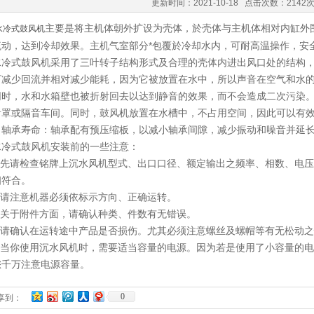
更新时间：2021-10-18 点击次数：2142
主要是将主机体朝外扩设为壳体，於壳体与主机体相对内缸外
水冷式鼓风机
流动，达到冷却效果。主机气室部分*包覆於冷却水内，可耐高温操作，安
式鼓风机
采用了三叶转子结构形式及合理的壳体内进出风口处的结构
可减少回流并相对减少能耗，因为它被放置在水中，所以声音在空气和水
同时，水和水箱壁也被折射回去以达到静音的效果，而不会造成二次污染
音罩或隔音车间。同时，鼓风机放置在水槽中，不占用空间，因此可以有
了轴承寿命：轴承配有预压缩板，以减小轴承间隙，减少振动和噪音并延
式鼓风机安装前的一些注意：
先请检查铭牌上沉水风机型式、出口口径、额定输出之频率、相数、电压
相符合。
请注意机器必须依标示方向、正确运转。
关于附件方面，请确认种类、件数有无错误。
请确认在运转途中产品是否损伤。尤其必须注意螺丝及螺帽等有无松动之
当你使用沉水风机时，需要适当容量的电源。因为若是使用了小容量的电
您千万注意电源容量。
0
享到：