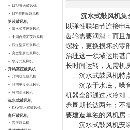
LT型鲁氏鼓风机
LTV型鲁氏鼓风机
集
沉水式鼓风机
罗茨鼓风机
以弹性联轴节连接电
沉水式罗茨鼓风机
齿轮需要润滑；而且
中国台湾罗茨鼓风机
螺栓，更换损坏的零
压送型罗茨鼓风机
真空型罗茨鼓风机
治理这一领域运用甚
水冷式鼓风机
长时间运转，无需机
升鸿高压鼓风机
沉水式鼓风机特
升鸿双段鼓风机
沉放于水底，噪音比
升鸿单段高压风机
升鸿高压风机
机器全部通过水冷却
沉水式鼓风机
养周期长达两年；不
KSW沉水式鼓风机
要建造单独的风机房
高压鼓风机
高压鼓风机
沉水式鼓风机安装