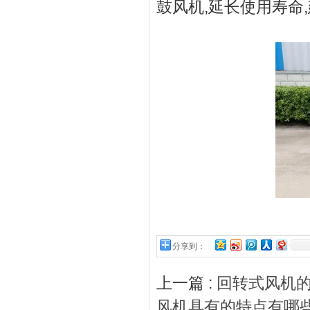
鼓风机,延长使用寿命
分享到：
上一篇 :
回转式风机
风机具有的特点有哪