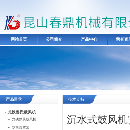
网站首页
公司简介
产品中心
荣誉资
产品目录
技术支持
龙铁鲁氏鼓风机
沉水式鼓风机
龙铁罗茨鼓风机
罗茨真空泵