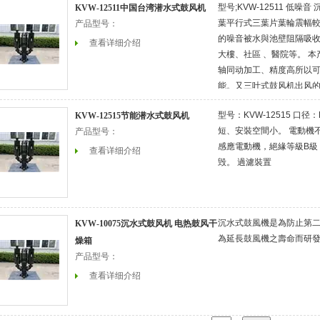
型号;KVW-12511 低
KVW-12511中国台湾潜水式鼓风机
葉平行式三葉片葉輪震幅
产品型号：
的噪音被水與池壁阻隔吸
查看详细介绍
大樓、社區 、醫院等。 
轴同动加工、精度高所以
能。又三叶式鼓风机出风的
音。
型号：KVW-12515 口
KVW-12515节能潜水式鼓风机
短、安裝空間小。 電動機
产品型号：
感應電動機，絕緣等級B級
查看详细介绍
毁。 過濾裝置
沉水式鼓風機是為防止第
KVW-10075沉水式鼓风机 电热鼓风干
為延長鼓風機之壽命而研
燥箱
产品型号：
查看详细介绍