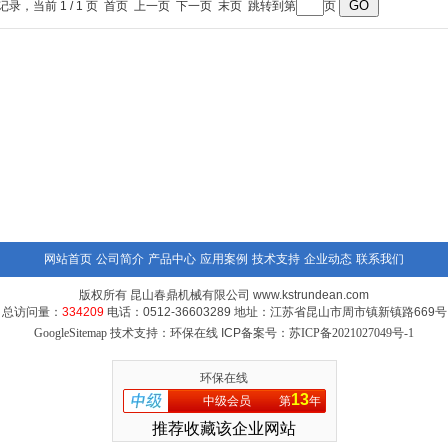
条记录，当前 1 / 1 页 首页 上一页 下一页 末页 跳转到第
页
网站首页
公司简介
产品中心
应用案例
技术支持
企业动态
联系我们
版权所有 昆山春鼎机械有限公司 www.kstrundean.com
总访问量：
334209
电话：0512-36603289 地址：江苏省昆山市周市镇新镇路669号
GoogleSitemap
技术支持：环保在线 ICP备案号：
苏ICP备2021027049号-1
环保在线
13
中级会员
第
年
推荐收藏该企业网站