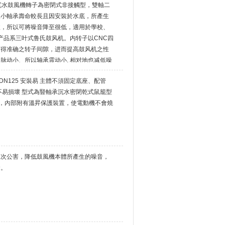
噪音 沉水鼓風機轉子為密閉式非接觸型，雙軸二
較小軸承壽命較長且因安裝於水底，所產生
收，所以可將噪音降至很低，適用於學校、
本产品系三叶式鲁氏鼓风机。内转子以CNC四
可得准确之转子间隙，进而提高鼓风机之性
脉动小、所以轴承震动小, 相对地也减低噪
径：DN125 安裝易 主體不須固定底座、配管
不易損壞 型式為豎軸承沉水密閉乾式鼠籠型
，內部附有溫昇保護裝置，使電動機不會燒
二次公害，降低鼓風機本體所產生的噪音，
發。