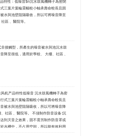
机产品特性：低噪音$n沉水鼓風機轉子為密閉
行式三葉片葉輪震幅較小軸承壽命較長且因
音被水與池壁阻隔吸收，所以可將噪音降至
、社區 、醫院等。
式非接觸型，所產生的噪音被水與池沉水鼓
音降至很低，適用於學校、 大樓、社區 、
水式鼓风机产品特性低噪音 沉水鼓風機轉子為密
平行式三葉片葉輪震幅較小軸承壽命較長且
噪音被水與池壁阻隔吸收，所以可將噪音降
、社區 、醫院等。 不须制作防音设备∶沉
即达到灭音之效果，固不需另制作防音罩或
放於水槽中，不占用空间，所以能有效利用