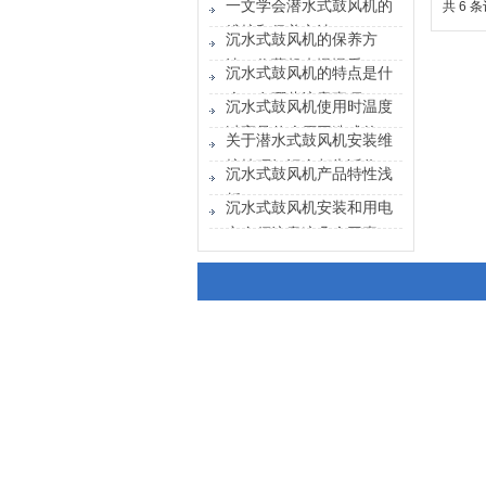
一文学会潜水式鼓风机的
共 6 
维护和保养方法
沉水式鼓风机的保养方
法，收藏起来慢慢看！
沉水式鼓风机的特点是什
么？有哪些注意事项？
沉水式鼓风机使用时温度
过高是什么原因造成的
关于潜水式鼓风机安装维
护技巧知识全都告诉你
沉水式鼓风机产品特性浅
析
沉水式鼓风机安装和用电
安全须注意这几个因素