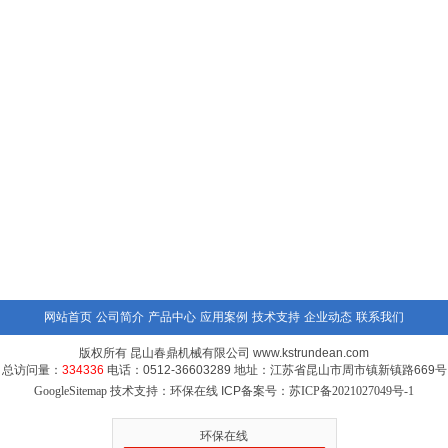
网站首页
公司简介
产品中心
应用案例
技术支持
企业动态
联系我们
版权所有 昆山春鼎机械有限公司 www.kstrundean.com
总访问量：
334336
电话：0512-36603289 地址：江苏省昆山市周市镇新镇路669号
GoogleSitemap
技术支持：环保在线 ICP备案号：
苏ICP备2021027049号-1
环保在线