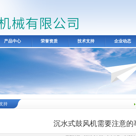
产品中心
荣誉资质
技术支持
企业动态
支持
沉水式鼓风机需要注意的