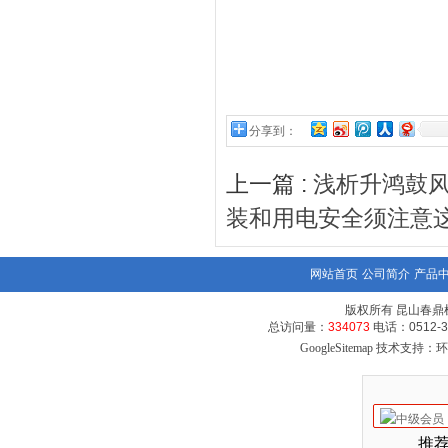
分享到：
上一篇 :
浅析升鸿鼓
装和用电安全须注意
网站首页
公司简介
产品
版权所有 昆山春鼎机械有
总访问量：
334073
电话：0512-
GoogleSitemap
技术支持：环保
推