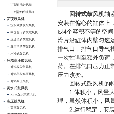
LT型鲁氏鼓风机
LTV型鲁氏鼓风机
轴
回转式鼓风机
罗茨鼓风机
安装在偏心的缸体上
沉水式罗茨鼓风机
成4个容积不等的空
中国台湾罗茨鼓风机
滑片沿缸体内壁匀速
压送型罗茨鼓风机
真空型罗茨鼓风机
排气口，排气口导气
水冷式鼓风机
一次性调至额外负荷
升鸿高压鼓风机
荷。在排气口压力正
升鸿双段鼓风机
压力改变。
升鸿单段高压风机
升鸿高压风机
回转式鼓风机的特
沉水式鼓风机
1.体积小，风量大
KSW沉水式鼓风机
理，虽然体积小，风
高压鼓风机
高压鼓风机
2.运行稳定，安装