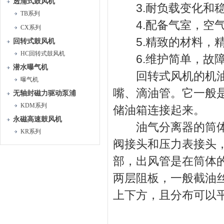
透浦式鼓风机
3.耐负载变化和稳
TB系列
4.配备气室，空气
CX系列
5.精致的材料，精
回转式鼓风机
HC回转式鼓风机
6.维护简单，故障
潜水曝气机
回转式风机的机油润
曝气机
嘴、滴油管。它一般
无轴封磁力驱动泵浦
KDM系列
储油箱连接起来。
永磁高速鼓风机
油气分离器的筒体上
KR系列
阀接头和压力表接头
部，出风管是在筒体
两层阻板，一般截油
上下方，且分布可以