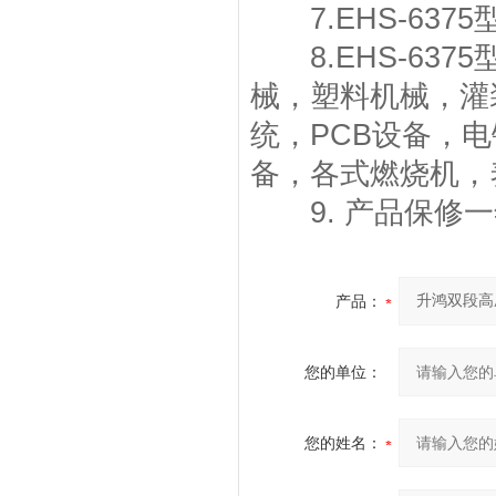
7.EHS-637
8.EHS-63
械，塑料机械，灌
统，PCB设备，
备，各式燃烧机，
9. 产品保修一
产品：
您的单位：
您的姓名：