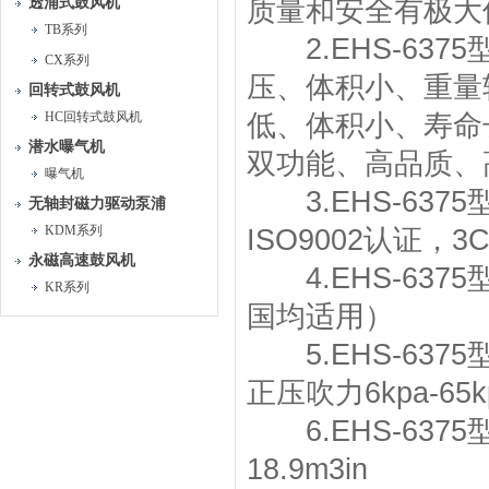
透浦式鼓风机
质量和安全有极
TB系列
2.EHS-637
CX系列
压、体积小、重量
回转式鼓风机
HC回转式鼓风机
低、体积小、寿命
潜水曝气机
双功能、高品质、
曝气机
3.EHS-637
无轴封磁力驱动泵浦
KDM系列
ISO9002认证，
永磁高速鼓风机
4.EHS-63
KR系列
国均适用）
5.EHS-6375
正压吹力6kpa-65k
6.EHS-6375
18.9m3in