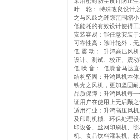
采用密封防尘设计防止尘
叶 轮： 特殊改良设计之
之与风鼓之缝隙范围缩小
低能耗的有效设计使得工
安装容易：能任意安装于
可靠性高：除叶轮外，无
低 震 动： 升鸿高压
设计、测试、校正、震动
低 噪 音： 低噪音马
结构坚固：升鸿风机本体
铁壳之风机，更加坚固耐
品质保障：升鸿风机每一
证用户在使用上无后顾之
适用行业：升鸿高压风机
及印刷机械、环保处理设
印设备、丝网印刷机、照
机、食品饮料灌装机、粉