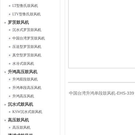
LT型鲁氏鼓风机
LTV型鲁氏鼓风机
罗茨鼓风机
沉水式罗茨鼓风机
中国台湾罗茨鼓风机
压送型罗茨鼓风机
真空型罗茨鼓风机
水冷式鼓风机
升鸿高压鼓风机
升鸿双段鼓风机
升鸿单段高压风机
中国台湾升鸿单段鼓风机-EHS-339
升鸿高压风机
沉水式鼓风机
KSW沉水式鼓风机
高压鼓风机
高压鼓风机