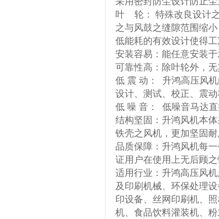
采用密封防尘设计防止尘
叶 轮： 特殊改良设计之
之与风鼓之缝隙范围缩小
低能耗的有效设计使得工
安装容易：能任意安装于
可靠性高：除叶轮外，无
低 震 动： 升鸿高压
设计、测试、校正、震动
低 噪 音： 低噪音马
结构坚固：升鸿风机本体
铁壳之风机，更加坚固耐
品质保障：升鸿风机每一
证用户在使用上无后顾之
适用行业：升鸿高压风机
及印刷机械、环保处理设
印设备、丝网印刷机、照
机、食品饮料灌装机、粉