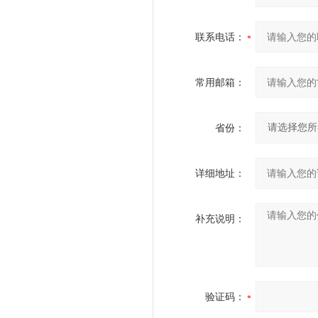
联系电话：
常用邮箱：
省份：
详细地址：
补充说明：
验证码：