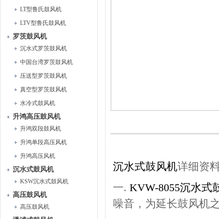
LT型鲁氏鼓风机
LTV型鲁氏鼓风机
罗茨鼓风机
沉水式罗茨鼓风机
中国台湾罗茨鼓风机
压送型罗茨鼓风机
真空型罗茨鼓风机
水冷式鼓风机
升鸿高压鼓风机
升鸿双段鼓风机
升鸿单段高压风机
升鸿高压风机
沉水式鼓风机
详细资
沉水式鼓风机
KSW沉水式鼓风机
一.
KVW-8055沉水
高压鼓风机
噪音，为延长鼓风机
高压鼓风机