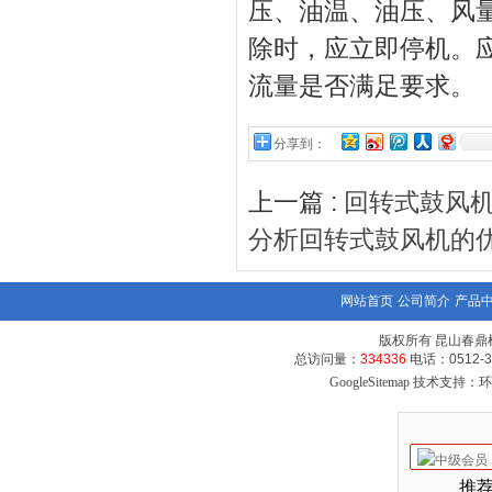
压、油温、油压、风
除时，应立即停机。
流量是否满足要求。
分享到：
上一篇 :
回转式鼓风
分析回转式鼓风机的
网站首页
公司简介
产品
版权所有 昆山春鼎机械有
总访问量：
334336
电话：0512-
GoogleSitemap
技术支持：环保
推