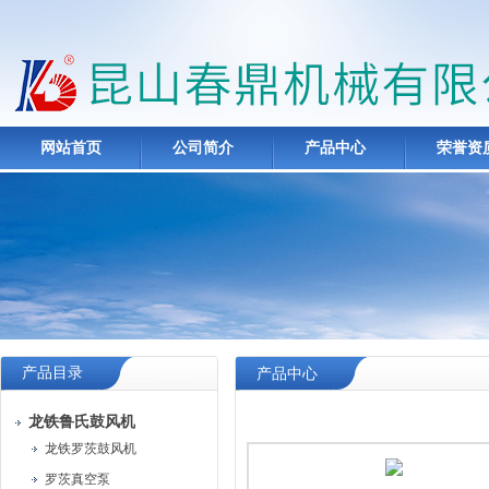
网站首页
公司简介
产品中心
荣誉资
产品目录
产品中心
龙铁鲁氏鼓风机
龙铁罗茨鼓风机
罗茨真空泵