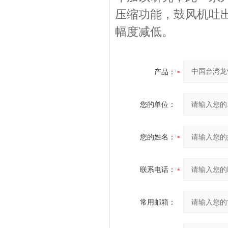
压缩功能，鼓风机吐
幅度减低。
产品：
您的单位：
您的姓名：
联系电话：
常用邮箱：