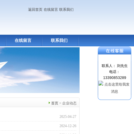
返回首页
在线留言
联系我们
在线留言
联系我们
联系人： 刘先生
电话：
13390853289
首页
> 企业动态
2025-04-27
2024-12-26