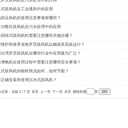
铁罗茨鼓风机在污水处理中的作用
立式鼓风机在工业通风中的应用
鸿高压风机的使用注意事项有哪些？
-150鲁氏鼓风机在污水处理中的应用
装回转式鼓风机时需要注意哪些关键步骤？
何维护和保养龙铁罗茨鼓风机以确保其高效运行？
国台湾罗茨鼓风机在哪些行业中应用最为广泛？
殖增氧机在使用过程中需要注意哪些安全事项？
立式鼓风机的能耗情况如何，如何节能？
何正确安装和使用沉水式鼓风机？
条记录，当前 2 / 7 页
首页
上一页
下一页
末页
跳转到第
页