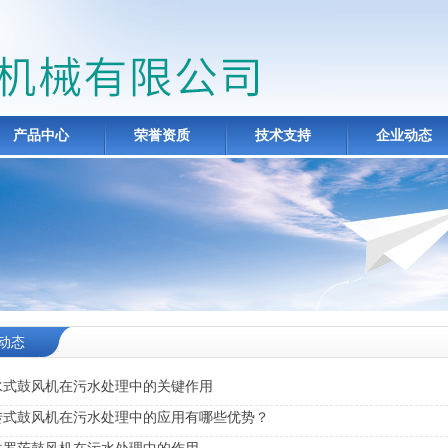
产品中心
荣誉资质
技术支持
企业动态
动态
水式鼓风机在污水处理中的关键作用
转式鼓风机在污水处理中的应用有哪些优势？