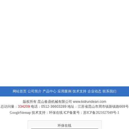
网站首页
公司简介
产品中心
应用案例
技术支持
企业动态
联系我们
版权所有 昆山春鼎机械有限公司 www.kstrundean.com
总访问量：
334209
电话：0512-36603289 地址：江苏省昆山市周市镇新镇路669号
GoogleSitemap
技术支持：环保在线 ICP备案号：
苏ICP备2021027049号-1
环保在线