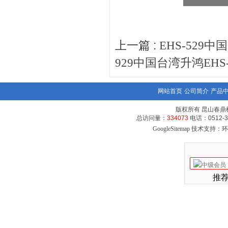
上一篇 :
EHS-529
929中国台湾升鸿EHS
网站首页
公司简介
产品
版权所有 昆山春鼎机械有
总访问量：
334073
电话：0512-
GoogleSitemap
技术支持：环保
推