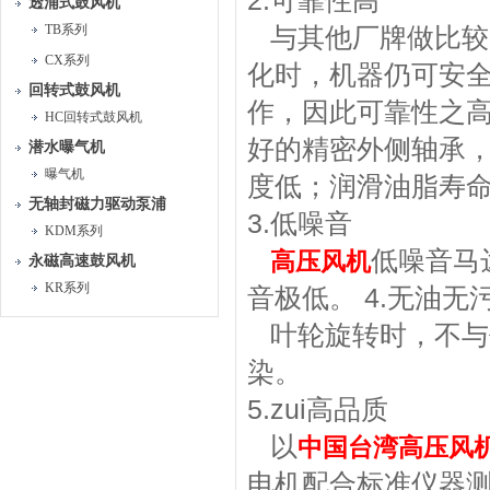
2.可靠性高
透浦式鼓风机
TB系列
与其他厂牌做比较
CX系列
化时，机器仍可安
回转式鼓风机
作，因此可靠性之高
HC回转式鼓风机
好的精密外侧轴承
潜水曝气机
曝气机
度低；润滑油脂寿
无轴封磁力驱动泵浦
3.低噪音
KDM系列
低噪音马
高压风机
永磁高速鼓风机
KR系列
音极低。
4.无油无
叶轮旋转时，不与
染。
5.zui高品质
以
中国台湾高压风
电机配合标准仪器测