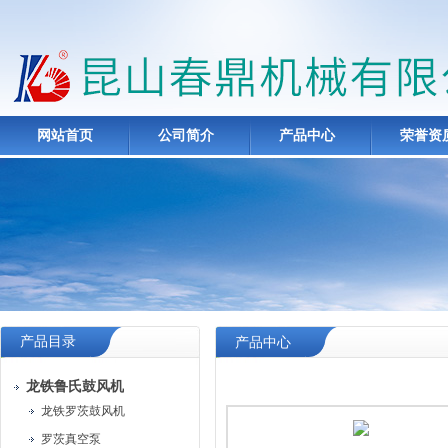
网站首页
公司简介
产品中心
荣誉资
产品目录
产品中心
龙铁鲁氏鼓风机
龙铁罗茨鼓风机
罗茨真空泵