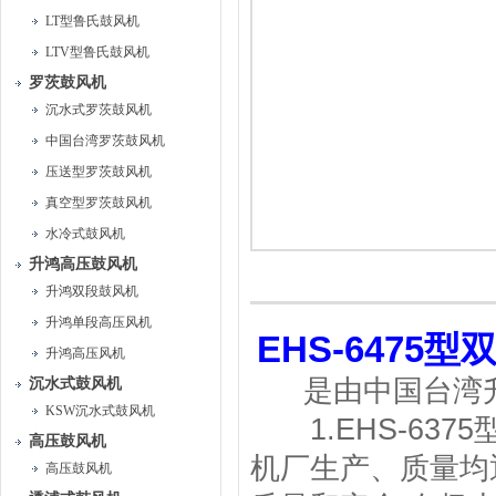
LT型鲁氏鼓风机
LTV型鲁氏鼓风机
罗茨鼓风机
沉水式罗茨鼓风机
中国台湾罗茨鼓风机
压送型罗茨鼓风机
真空型罗茨鼓风机
水冷式鼓风机
升鸿高压鼓风机
升鸿双段鼓风机
升鸿单段高压风机
EHS-6475
型
升鸿高压风机
是由中国台湾
沉水式鼓风机
KSW沉水式鼓风机
1.EHS-63
高压鼓风机
机厂生产、质量均通
高压鼓风机