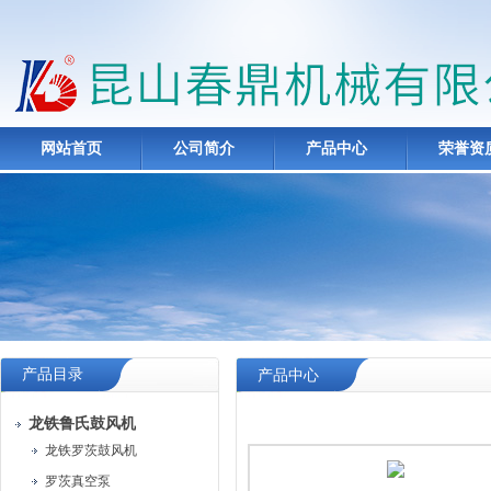
网站首页
公司简介
产品中心
荣誉资
产品目录
产品中心
龙铁鲁氏鼓风机
龙铁罗茨鼓风机
罗茨真空泵