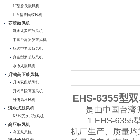
LT型鲁氏鼓风机
LTV型鲁氏鼓风机
罗茨鼓风机
沉水式罗茨鼓风机
中国台湾罗茨鼓风机
压送型罗茨鼓风机
真空型罗茨鼓风机
水冷式鼓风机
升鸿高压鼓风机
升鸿双段鼓风机
升鸿单段高压风机
EHS-6355
型双
升鸿高压风机
是由中国台湾
沉水式鼓风机
KSW沉水式鼓风机
1.EHS-63
高压鼓风机
机厂生产、质量均通
高压鼓风机