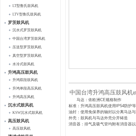
LT型鲁氏鼓风机
LTV型鲁氏鼓风机
罗茨鼓风机
沉水式罗茨鼓风机
中国台湾罗茨鼓风机
压送型罗茨鼓风机
真空型罗茨鼓风机
水冷式鼓风机
升鸿高压鼓风机
升鸿双段鼓风机
升鸿单段高压风机
中国台湾升鸿高压鼓风机
升鸿高压风机
马达：依欧洲CE规格制作
沉水式鼓风机
标准：升鸿高压鼓风机使用IP54防护
油封：使用免保养的轴封以分离马达
KSW沉水式鼓风机
外壳：鼓风机与马达外壳分开铸造
高压鼓风机
消音器：排气及吸气管均附有消音器以
高压鼓风机