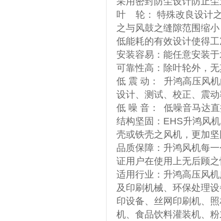
采用密封防尘设计防止尘
叶 轮： 特殊改良设计之
之与风鼓之缝隙范围缩小
低能耗的有效设计使得工
安装容易：能任意安装于
可靠性高：除叶轮外，无
低 震 动： 升鸿高压
设计、测试、校正、震动
低 噪 音： 低噪音马
结构坚固：EHS升鸿风
壳或铁壳之风机，更加坚
品质保障：升鸿风机每一
证用户在使用上无后顾之
适用行业：升鸿高压风机
及印刷机械、环保处理设
印设备、丝网印刷机、照
机、食品饮料灌装机、粉