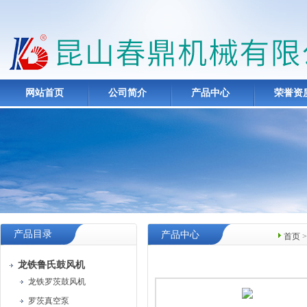
网站首页
公司简介
产品中心
荣誉资
产品目录
产品中心
首页
龙铁鲁氏鼓风机
龙铁罗茨鼓风机
罗茨真空泵