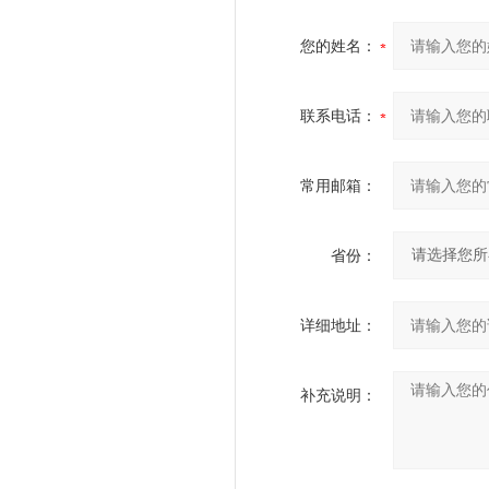
您的姓名：
联系电话：
常用邮箱：
省份：
详细地址：
补充说明：