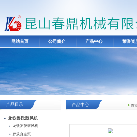
网站首页
公司简介
产品中心
荣誉资
产品目录
产品中心
首
龙铁鲁氏鼓风机
龙铁罗茨鼓风机
罗茨真空泵