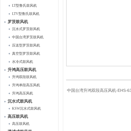
LT型鲁氏鼓风机
LTV型鲁氏鼓风机
罗茨鼓风机
沉水式罗茨鼓风机
中国台湾罗茨鼓风机
压送型罗茨鼓风机
真空型罗茨鼓风机
水冷式鼓风机
升鸿高压鼓风机
升鸿双段鼓风机
升鸿单段高压风机
中国台湾升鸿双段高压风机-EHS-63
升鸿高压风机
沉水式鼓风机
KSW沉水式鼓风机
高压鼓风机
高压鼓风机