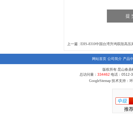
上一篇 :
EHS-8310中国台湾升鸿双段高压风机
网站首页
公司简介
产品
版权所有 昆山春鼎机械有
总访问量：
334462
电话：0512-
GoogleSitemap
技术支持：环保
推