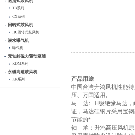
透浦式鼓风机
TB系列
CX系列
回转式鼓风机
HC回转式鼓风机
潜水曝气机
曝气机
无轴封磁力驱动泵浦
KDM系列
永磁高速鼓风机
产品用途
KR系列
中国台湾升鸿风机性能特
压、万国适用。
马 达: H级绝缘马达，
证，马达硅钢片采用宝钢
节能的*。
轴 承：升鸿高压风机原装