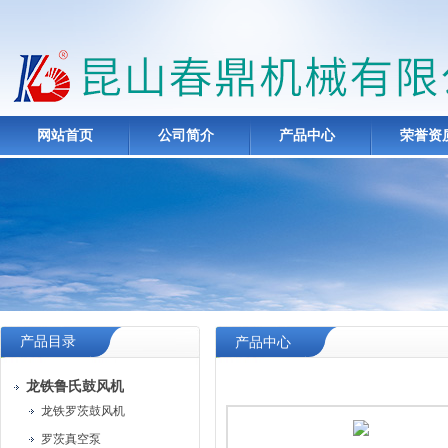
网站首页
公司简介
产品中心
荣誉资
产品目录
产品中心
龙铁鲁氏鼓风机
龙铁罗茨鼓风机
罗茨真空泵