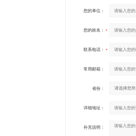
您的单位：
您的姓名：
联系电话：
常用邮箱：
省份：
详细地址：
补充说明：