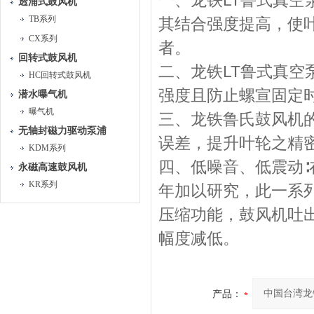
一、龙铁LT鲁式真
透浦式鼓风机
TB系列
其结合强度提高，使
CX系列
者。
回转式鼓风机
二、龙铁LT鲁式真
HC回转式鼓风机
强度且防止螺宣固定
潜水曝气机
曝气机
三、龙铁鲁氏鼓风机
无轴封磁力驱动泵浦
误差，提升叶轮之精
KDM系列
四、低噪音、低震动
永磁高速鼓风机
KR系列
年加以研究，此一系
压缩功能，鼓风机吐
幅度减低。
产品：