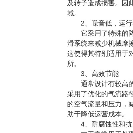
及转子造成损害。因
域。
2、噪音低，运行
它采用了特殊的降噪
滑系统来减少机械摩
这使得其特别适用于
所。
3、高效节能
通常设计有较高的效
采用了优化的气流路
的空气流量和压力，
助于降低运营成本。
4、耐腐蚀性和抗