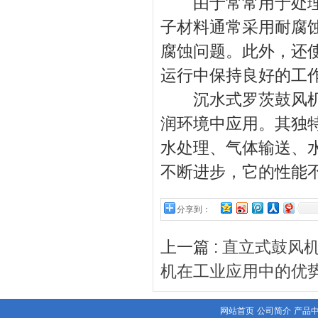
由于常常用于处理含
子材料通常采用耐腐
腐蚀问题。此外，还
运行中保持良好的工
沉水式罗茨鼓风机具
润环境中应用。其独
水处理、气体输送、
不断进步，它的性能
分享到：
上一篇 :
直立式鼓风
机在工业应用中的优
网站首页
公司简介
产品