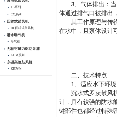
透浦式鼓风机
3、气体排出：当气
TB系列
体通过排气口被排出
CX系列
其工作原理与传统罗
回转式鼓风机
HC回转式鼓风机
在水中，且泵体设计
潜水曝气机
曝气机
无轴封磁力驱动泵浦
KDM系列
永磁高速鼓风机
KR系列
二、技术特点
1、适应水下环境
沉水式罗茨鼓风机的
计，具有较强的防水
键部件也都经过特殊