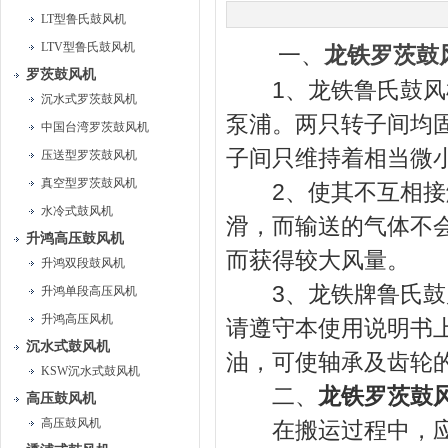
LT型鲁氏鼓风机
LTV型鲁氏鼓风机
一、
龙铁罗茨鼓
罗茨鼓风机
1、龙铁鲁氏鼓风机
沉水式罗茨鼓风机
泵浦。两只转子间均
中国台湾罗茨鼓风机
子间只维持着相当微
压送型罗茨鼓风机
真空型罗茨鼓风机
2、使其不互相接触
水冷式鼓风机
滑，而输送的气体不
升鸿高压鼓风机
而获得较大风量。
升鸿双段鼓风机
3、龙铁牌鲁氏鼓风
升鸿单段高压风机
升鸿高压风机
请遵守本使用说明书
沉水式鼓风机
油，可使轴承及齿轮
KSW沉水式鼓风机
二、
龙铁罗茨鼓
高压鼓风机
高压鼓风机
在搬运过程中，应避