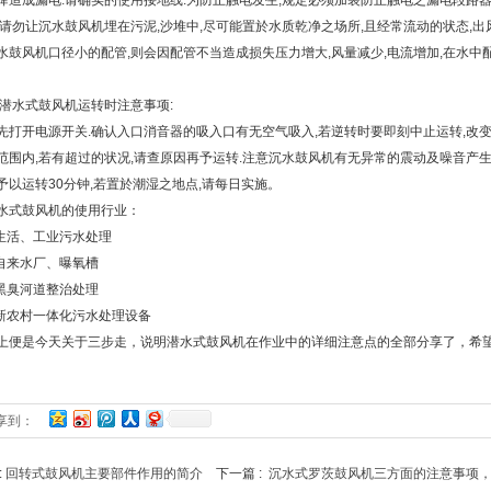
降造成漏电.请确实的使用接地线.为防止触电发生,规定必须加装防止触电之漏电段路器
.请勿让沉水鼓风机埋在污泥,沙堆中,尽可能置於水质乾净之场所,且经常流动的状态,
水鼓风机口径小的配管,则会因配管不当造成损失压力增大,风量减少,电流增加,在水中
水式鼓风机运转时注意事项:
开电源开关.确认入口消音器的吸入口有无空气吸入,若逆转时要即刻中止运转,改变
范围内,若有超过的状况,请查原因再予运转.注意沉水鼓风机有无异常的震动及噪音产生
予以运转30分钟,若置於潮湿之地点,请每日实施。
式鼓风机的使用行业：
活、工业污水处理
来水厂、曝氧槽
臭河道整治处理
农村一体化污水处理设备
是今天关于三步走，说明潜水式鼓风机在作业中的详细注意点的全部分享了，希望
享到：
:
回转式鼓风机主要部件作用的简介
下一篇 :
沉水式罗茨鼓风机三方面的注意事项