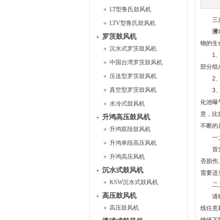
LT型鲁氏鼓风机
三步走
LTV型鲁氏鼓风机
潜
罗茨鼓风机
物的生
沉水式罗茨鼓风机
1、所
中国台湾罗茨鼓风机
部分组
压送型罗茨鼓风机
2、鼓
真空型罗茨鼓风机
3、潜
化池曝
水冷式鼓风机
意，比
升鸿高压鼓风机
不断的
升鸿双段鼓风机
一,
升鸿单段高压风机
首先请
升鸿高压风机
否损伤
沉水式鼓风机
需要适
KSW沉水式鼓风机
二,潜
高压鼓风机
请确认
高压鼓风机
线任意