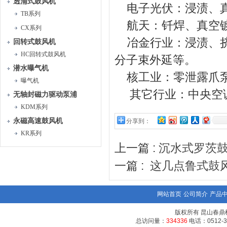
透浦式鼓风机
电子光伏：浸渍、真
TB系列
航天：钎焊、真空镀
CX系列
冶金行业：浸渍、挤
回转式鼓风机
HC回转式鼓风机
分子束外延等。
潜水曝气机
核工业：零泄露爪泵
曝气机
其它行业：中央空调
无轴封磁力驱动泵浦
KDM系列
永磁高速鼓风机
分享到：
KR系列
上一篇 :
沉水式罗茨
一篇 :
这几点鲁式鼓
网站首页
公司简介
产品
版权所有 昆山春鼎机械有
总访问量：
334336
电话：0512-