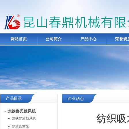
网站首页
公司简介
产品中心
荣誉资
产品目录
企业动态
龙铁鲁氏鼓风机
纺织吸
龙铁罗茨鼓风机
罗茨真空泵