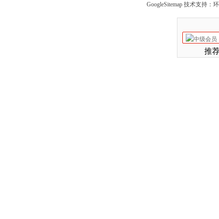
GoogleSitemap
技术支持：环保
推