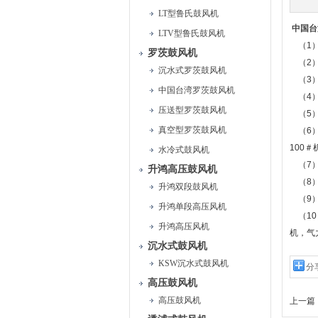
LT型鲁氏鼓风机
中国台
LTV型鲁氏鼓风机
（1）
罗茨鼓风机
（2）
沉水式罗茨鼓风机
（3）
中国台湾罗茨鼓风机
（4）
压送型罗茨鼓风机
（5）
真空型罗茨鼓风机
（6
100
水冷式鼓风机
（7）
升鸿高压鼓风机
（8）
升鸿双段鼓风机
（9）
升鸿单段高压风机
（10
升鸿高压风机
机，气
沉水式鼓风机
KSW沉水式鼓风机
分
高压鼓风机
高压鼓风机
上一篇 