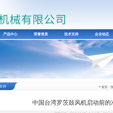
产品中心
荣誉资质
技术支持
企业动态
支持
首页
>
中国台湾罗茨鼓风机启动前的