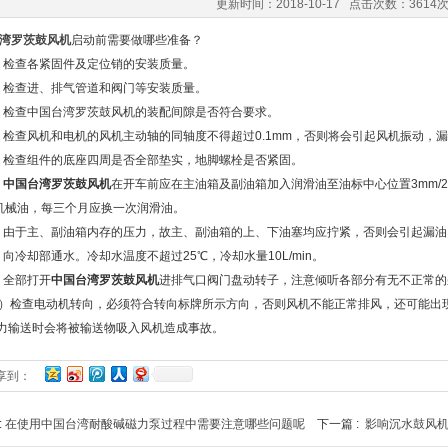
更新时间：2018-10-17 点击次数：3614
湾罗茨鼓风机
启动前需要做哪些准备？
检查各紧固件及定位销的安装质量。
检查进、排气管道和阀门等安装质量。
检查中国台湾罗茨鼓风机的装配间隙是否符合要求。
检查风机和电机的风机主动轴的同轴度不得超过0.1mm，否则将会引起风机振动，
检查组件的底座四周是否全部垫实，地脚螺栓是否紧固。
）
中国台湾罗茨鼓风机
在开车前应在主油箱及副油箱加入润滑油至油标中心位置3mm/
＃机械油，每三个月应换一次润滑油。
由于主、副油箱内存的压力，故主、副油箱的上、下油塞均应拧紧，否则会引起漏
向冷却部通水。冷却水温度不超过25℃，冷却水量10L/min。
全部打开
中国台湾罗茨鼓风机
进排气口阀门盘动转子，注意倾听各部分有无不正常
）检查电动机转向，必须符合转向标牌所示方向，否则风机不能正常排风，还可能出
力输送时会将被输送物吸入风机造成事故。
享到：
:
在使用中国台湾耐酸碱磁力泵过程中需要注意哪些问题呢
下一篇 :
影响沉水鼓风