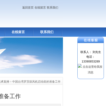
返回首页
在线留言
联系我们
在线留言
联系我们
联系人： 刘先生
电话：
13390853289
技术支持
> 中国台湾罗茨鼓风机启动前的准备工作
准备工作