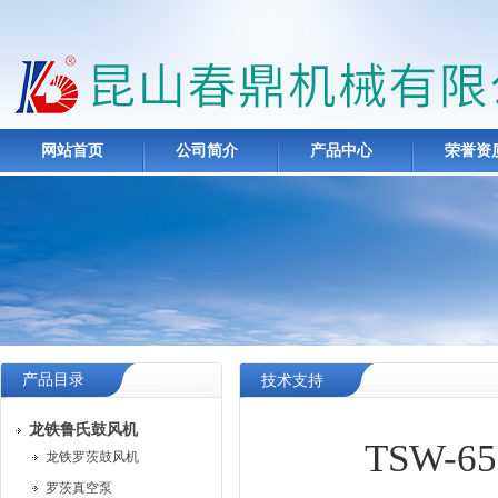
网站首页
公司简介
产品中心
荣誉资
产品目录
技术支持
龙铁鲁氏鼓风机
TSW-
龙铁罗茨鼓风机
罗茨真空泵