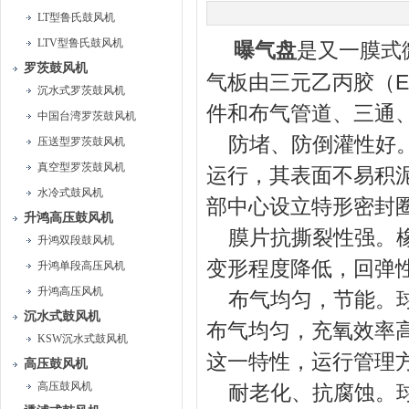
LT型鲁氏鼓风机
LTV型鲁氏鼓风机
是又一膜式
曝气盘
罗茨鼓风机
气板由三元乙丙胶（E
沉水式罗茨鼓风机
件和布气管道、三通
中国台湾罗茨鼓风机
防堵、防倒灌性好。
压送型罗茨鼓风机
真空型罗茨鼓风机
运行，其表面不易积
水冷式鼓风机
部中心设立特形密封
升鸿高压鼓风机
膜片抗撕裂性强。橡
升鸿双段鼓风机
变形程度降低，回弹
升鸿单段高压风机
升鸿高压风机
布气均匀，节能。球
沉水式鼓风机
布气均匀，充氧效率
KSW沉水式鼓风机
这一特性，运行管理
高压鼓风机
高压鼓风机
耐老化、抗腐蚀。球