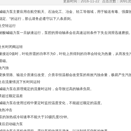
更新时间：2016-11-22 点击次数：3091
磁力泵主要应用在航空航天、石油化工、冶金、轻工等领域，用于输送有毒、强腐蚀
稳定、*的运行，那么请务必遵守以下八条原则。
止空转运行
酸碱磁力泵一旦缺液运行，泵腔的滑动轴承会在高速运转条件下失去润滑迅速磨损。
。
止长时闭阀运转
接近0值时，叶轮所需的功率不为0，叶轮上所得到的功率会转化为热量，从而发生
退磁。
免汽蚀
换管路、输送介质液位改变、介质非恒温都会改变泵的有效汽蚀余量，极易产生汽蚀
止在流量情况下长时间运转
磁力泵在原理规定的流量时运转，会导致过高的轴承负荷。
禁超过额定温差
磁力泵在使用过程中要定时监控温度变化，不能超过额定的温度。
免热冲击
的加热或冷却速率不能大于10摄氏度/分钟。
液后启动磁力泵