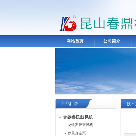
网站首页
公司简介
产品目录
技术
龙铁鲁氏鼓风机
龙铁罗茨鼓风机
罗茨真空泵