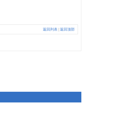
返回列表
|
返回顶部