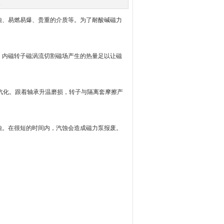
次
、易燃易爆、贵重的介质等。为了耐酸碱磁力
内磁转子磁涡流切割磁场产生的热量足以让磁
汽化。跟着轴承升温磨损，转子与隔离套摩擦产
。在很短的时间内，汽蚀会造成磁力泵报废。