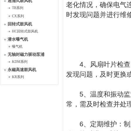
透浦式鼓风机
老化情况，确保电气
TB系列
时发现问题并进行维
CX系列
回转式鼓风机
HC回转式鼓风机
潜水曝气机
曝气机
无轴封磁力驱动泵浦
KDM系列
4、风扇叶片检查：
永磁高速鼓风机
发现问题，及时更换
KR系列
5、温度和振动监测
常，需及时检查并处
6、定期维护：制定