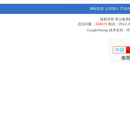
网站首页
公司简介
产品
版权所有 昆山春鼎机械有
总访问量：
334073
电话：0512-
GoogleSitemap
技术支持：环保
推