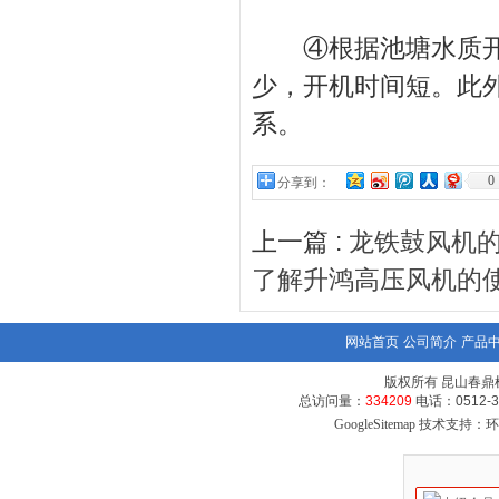
④根据池塘水质开启
少，开机时间短。此
系。
0
分享到：
上一篇 :
龙铁鼓风机
了解升鸿高压风机的
网站首页
公司简介
产品
版权所有 昆山春鼎机械有
总访问量：
334209
电话：0512-
GoogleSitemap
技术支持：环保