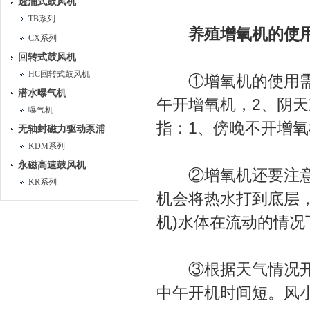
透浦式鼓风机
TB系列
养殖增氧机的使
CX系列
回转式鼓风机
HC回转式鼓风机
①增氧机的使用需要
潜水曝气机
午开增氧机，2、阴天
曝气机
指：1、傍晚不开增氧
无轴封磁力驱动泵浦
KDM系列
永磁高速鼓风机
②增氧机还要注意炎
KR系列
机会将热水打到底层
机)水体在流动的情
③根据天气情况开关
中午开机时间短。风